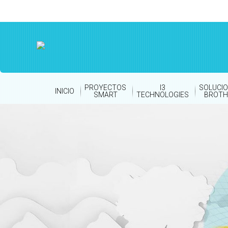
PROYECTOS
I3
SOLUCI
INICIO
SMART
TECHNOLOGIES
BROTH